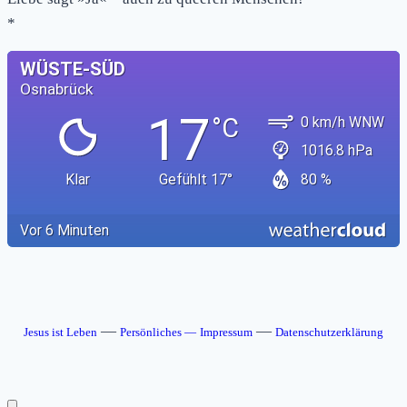
*
—
—
Jesus ist Leben
Persönliches —
Impressum
Datenschutzerklärung