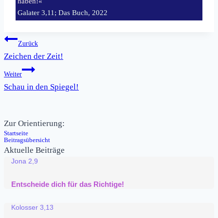
haben!«
Galater 3,11; Das Buch, 2022
Beitragsnavigation
Zurück
Zeichen der Zeit!
Weiter
Schau in den Spiegel!
Zur Orientierung:
Startseite
Beitragsübersicht
Aktuelle Beiträge
Jona 2,9
Entscheide dich für das Richtige!
Kolosser 3,13