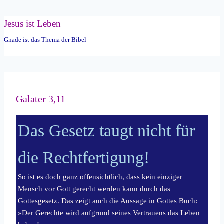
Zum
Jesus ist Leben
Inhalt
Gnade ist das Thema der Bibel
springen
Galater 3,11
Das Gesetz taugt nicht für
die Rechtfertigung!
So ist es doch ganz offensichtlich, dass kein einziger
Mensch vor Gott gerecht werden kann durch das
Gottesgesetz. Das zeigt auch die Aussage in Gottes Buch:
»Der Gerechte wird aufgrund seines Vertrauens das Leben