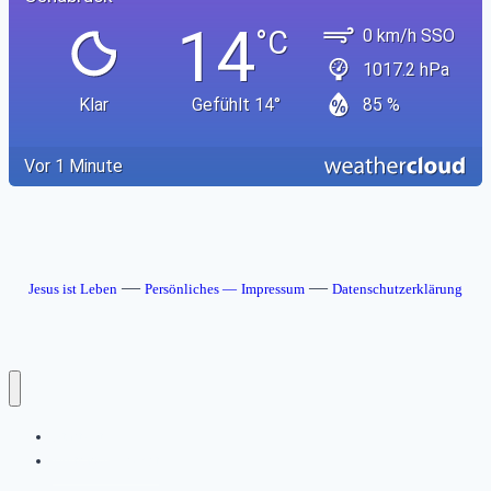
—
—
Jesus ist Leben
Persönliches —
Impressum
Datenschutzerklärung
Startseite
Beitragsübersicht